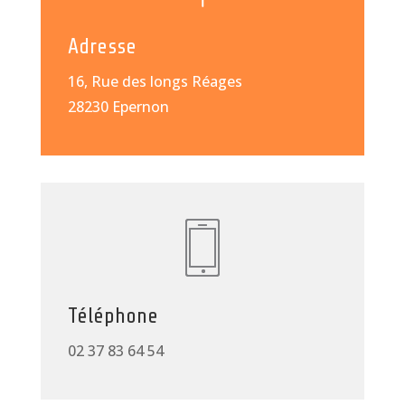
Adresse
16, Rue des longs Réages
28230 Epernon
Téléphone
02 37 83 64 54